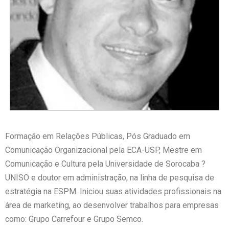
Formação em Relações Públicas, Pós Graduado em
Comunicação Organizacional pela ECA-USP, Mestre em
Comunicação e Cultura pela Universidade de Sorocaba ?
UNISO e doutor em administração, na linha de pesquisa de
estratégia na ESPM. Iniciou suas atividades profissionais na
área de marketing, ao desenvolver trabalhos para empresas
como: Grupo Carrefour e Grupo Semco.