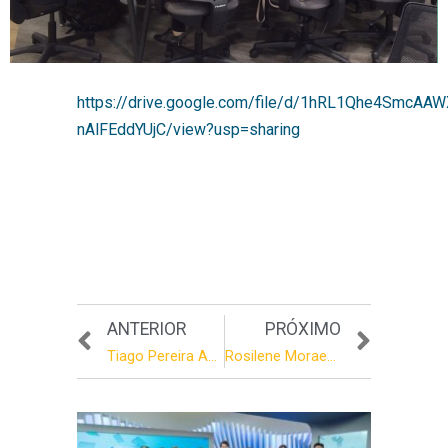
https://drive.google.com/file/d/1hRL1Qhe4SmcAA
nAlFEddYUjC/view?usp=sharing
ANTERIOR
PRÓXIMO
Tiago Pereira Andrade
Rosilene Moraes Alves Marcelino